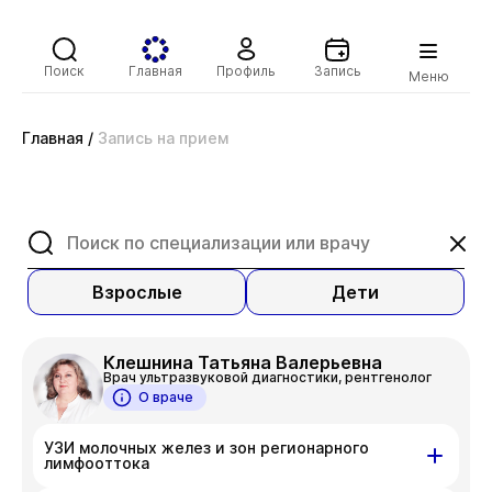
Поиск
Главная
Профиль
Запись
Меню
Главная
/
Запись на прием
Взрослые
Дети
Клешнина Татьяна Валерьевна
Врач ультразвуковой диагностики, рентгенолог
О враче
УЗИ молочных желез и зон регионарного
лимфооттока