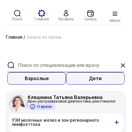
Поиск
Главная
Профиль
Запись
Меню
Главная
/
Запись на прием
Взрослые
Дети
Клешнина Татьяна Валерьевна
Врач ультразвуковой диагностики, рентгенолог
О враче
УЗИ молочных желез и зон регионарного
лимфооттока