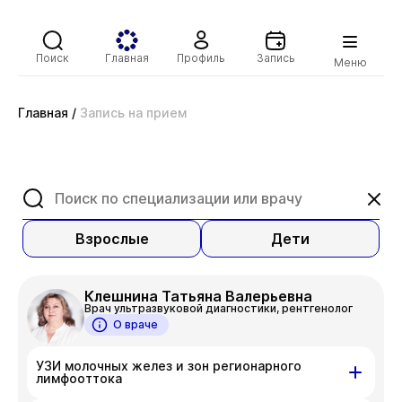
Поиск
Главная
Профиль
Запись
Меню
Главная
/
Запись на прием
Взрослые
Дети
Клешнина Татьяна Валерьевна
Врач ультразвуковой диагностики, рентгенолог
О враче
УЗИ молочных желез и зон регионарного
лимфооттока