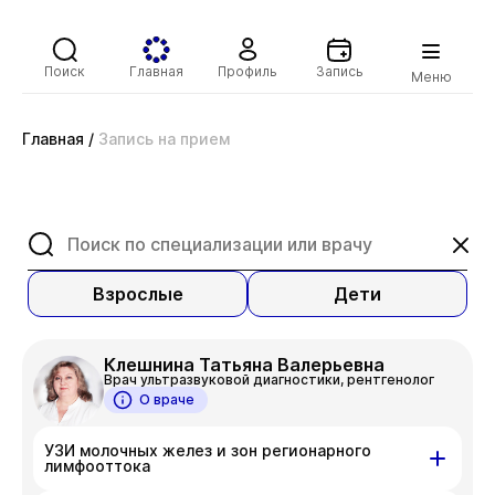
Поиск
Главная
Профиль
Запись
Меню
Главная
/
Запись на прием
Взрослые
Дети
Клешнина Татьяна Валерьевна
Врач ультразвуковой диагностики, рентгенолог
О враче
УЗИ молочных желез и зон регионарного
лимфооттока