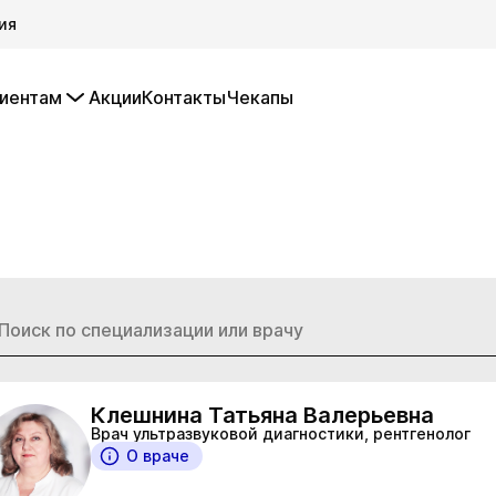
ия
иентам
Акции
Контакты
Чекапы
Клешнина Татьяна Валерьевна
Врач ультразвуковой диагностики, рентгенолог
О враче