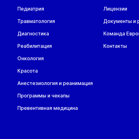
Педиатрия
Лицензии
Пн
Вт
Ср
Чт
Пн
В
10 авг
11 авг
12 авг
13 авг
17 авг
1
Травматология
Документы и 
Диагностика
Команда Евр
Реабилитация
Контакты
Онкология
Красота
Анестезиология и реанимация
Программы и чекапы
Превентивная медицина