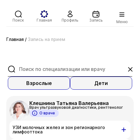
Поиск
Главная
Профиль
Запись
Меню
Главная
/
Запись на прием
Взрослые
Дети
Клешнина Татьяна Валерьевна
Врач ультразвуковой диагностики, рентгенолог
О враче
УЗИ молочных желез и зон регионарного
лимфооттока