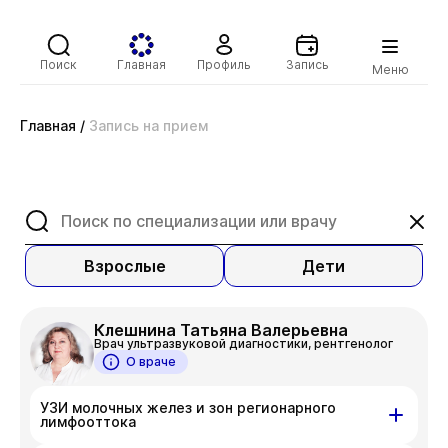
Поиск
Главная
Профиль
Запись
Меню
Главная
/
Запись на прием
Взрослые
Дети
Клешнина Татьяна Валерьевна
Врач ультразвуковой диагностики, рентгенолог
О враче
УЗИ молочных желез и зон регионарного
лимфооттока