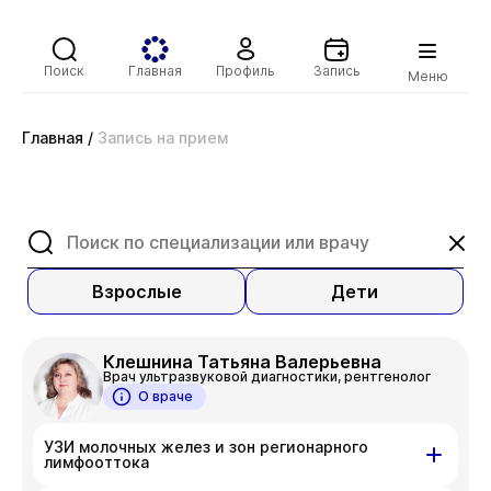
Поиск
Главная
Профиль
Запись
Меню
Главная
/
Запись на прием
Взрослые
Дети
Клешнина Татьяна Валерьевна
Врач ультразвуковой диагностики, рентгенолог
О враче
УЗИ молочных желез и зон регионарного
лимфооттока