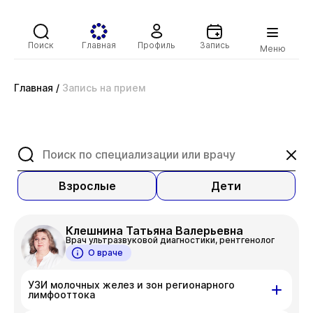
Поиск
Главная
Профиль
Запись
Меню
Главная
/
Запись на прием
Взрослые
Дети
Клешнина Татьяна Валерьевна
Врач ультразвуковой диагностики, рентгенолог
О враче
УЗИ молочных желез и зон регионарного
лимфооттока