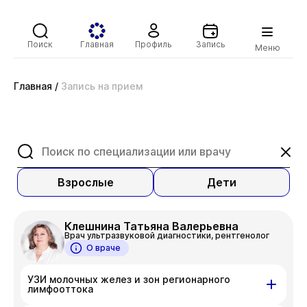
Поиск
Главная
Профиль
Запись
Меню
Главная
/
Запись на прием
Взрослые
Дети
Клешнина Татьяна Валерьевна
Врач ультразвуковой диагностики, рентгенолог
О враче
УЗИ молочных желез и зон регионарного
лимфооттока