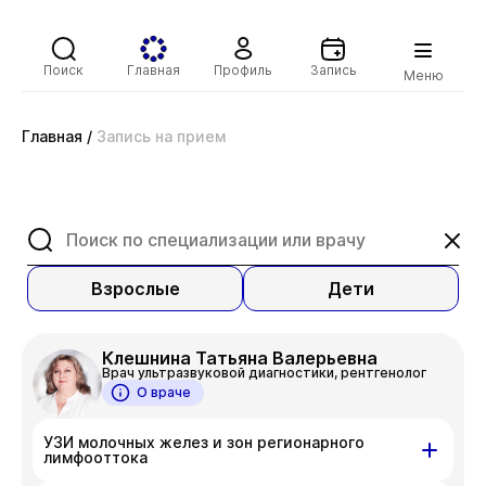
Поиск
Главная
Профиль
Запись
Меню
Главная
/
Запись на прием
Взрослые
Дети
Клешнина Татьяна Валерьевна
Врач ультразвуковой диагностики, рентгенолог
О враче
УЗИ молочных желез и зон регионарного
лимфооттока