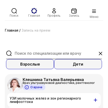
Поиск
Главная
Профиль
Запись
Меню
Главная
/
Запись на прием
Взрослые
Дети
Клешнина Татьяна Валерьевна
Врач ультразвуковой диагностики, рентгенолог
О враче
УЗИ молочных желез и зон регионарного
лимфооттока