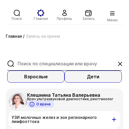
Поиск
Главная
Профиль
Запись
Меню
Главная
/
Запись на прием
Взрослые
Дети
Клешнина Татьяна Валерьевна
Врач ультразвуковой диагностики, рентгенолог
О враче
УЗИ молочных желез и зон регионарного
лимфооттока