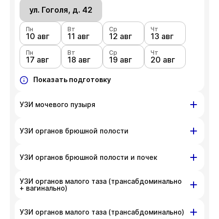
ул. Гоголя, д. 42
Пн
Вт
Ср
Чт
10 авг
11 авг
12 авг
13 авг
Пн
Вт
Ср
Чт
17 авг
18 авг
19 авг
20 авг
Показать подготовку
УЗИ мочевого пузыря
ул. Гоголя, д. 42
УЗИ органов брюшной полости
Пн
Вт
Ср
Чт
10 авг
ул. Гоголя, д. 42
11 авг
12 авг
13 авг
УЗИ органов брюшной полости и почек
Пн
Вт
Ср
Чт
Пн
Вт
Ср
Чт
17 авг
18 авг
19 авг
20 авг
УЗИ органов малого таза (трансабдоминально
10 авг
ул. Гоголя, д. 42
11 авг
12 авг
13 авг
+ вагинально)
Пн
Показать подготовку
Вт
Ср
Чт
Пн
Вт
Ср
Чт
17 авг
18 авг
19 авг
20 авг
10 авг
11 авг
12 авг
13 авг
ул. Гоголя, д. 42
УЗИ органов малого таза (трансабдоминально)