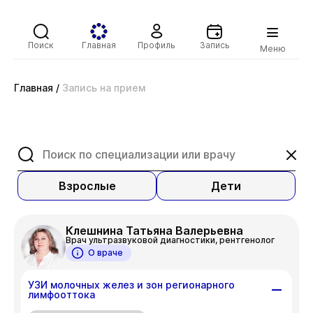
Поиск
Главная
Профиль
Запись
Меню
Главная
/
Запись на прием
Взрослые
Дети
Клешнина Татьяна Валерьевна
Врач ультразвуковой диагностики, рентгенолог
О враче
УЗИ молочных желез и зон регионарного
лимфооттока