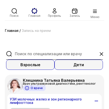
Поиск
Главная
Профиль
Запись
Меню
Главная
/
Запись на прием
Взрослые
Дети
Клешнина Татьяна Валерьевна
Врач ультразвуковой диагностики, рентгенолог
О враче
УЗИ молочных желез и зон регионарного
лимфооттока