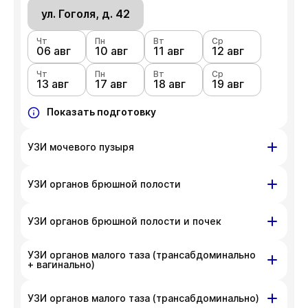
ул. Гоголя, д. 42
Чт
Пн
Вт
Ср
06 авг
10 авг
11 авг
12 авг
Чт
Пн
Вт
Ср
13 авг
17 авг
18 авг
19 авг
Показать подготовку
УЗИ мочевого пузыря
ул. Гоголя, д. 42
УЗИ органов брюшной полости
Чт
Пн
Вт
Ср
06 авг
ул. Гоголя, д. 42
10 авг
11 авг
12 авг
УЗИ органов брюшной полости и почек
Чт
Пн
Вт
Ср
Чт
Пн
Вт
Ср
13 авг
17 авг
18 авг
19 авг
УЗИ органов малого таза (трансабдоминально
06 авг
ул. Гоголя, д. 42
10 авг
11 авг
12 авг
+ вагинально)
Чт
Показать подготовку
Пн
Вт
Ср
Чт
Пн
Вт
Ср
13 авг
17 авг
18 авг
19 авг
06 авг
10 авг
11 авг
12 авг
ул. Гоголя, д. 42
УЗИ органов малого таза (трансабдоминально)