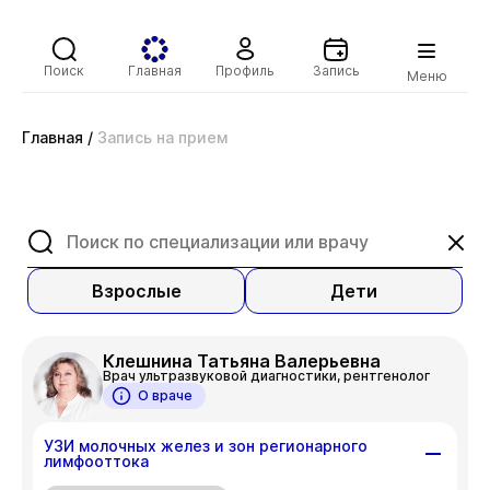
Поиск
Главная
Профиль
Запись
Меню
Главная
/
Запись на прием
Взрослые
Дети
Клешнина Татьяна Валерьевна
Врач ультразвуковой диагностики, рентгенолог
О враче
УЗИ молочных желез и зон регионарного
лимфооттока