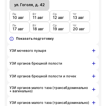
ул. Гоголя, д. 42
Пн
Вт
Ср
Чт
10 авг
11 авг
12 авг
13 авг
Пн
Вт
Ср
Чт
17 авг
18 авг
19 авг
20 авг
Показать подготовку
УЗИ мочевого пузыря
ул. Гоголя, д. 42
УЗИ органов брюшной полости
Пн
Вт
Ср
Чт
10 авг
ул. Гоголя, д. 42
11 авг
12 авг
13 авг
УЗИ органов брюшной полости и почек
Пн
Вт
Ср
Чт
Пн
Вт
Ср
Чт
17 авг
18 авг
19 авг
20 авг
УЗИ органов малого таза (трансабдоминально
10 авг
ул. Гоголя, д. 42
11 авг
12 авг
13 авг
+ вагинально)
Пн
Показать подготовку
Вт
Ср
Чт
Пн
Вт
Ср
Чт
17 авг
18 авг
19 авг
20 авг
10 авг
11 авг
12 авг
13 авг
ул. Гоголя, д. 42
УЗИ органов малого таза (трансабдоминально)