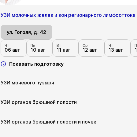
УЗИ молочных желез и зон регионарного лимфооттока
ул. Гоголя, д. 42
Чт
Пн
Вт
Ср
Чт
П
06 авг
10 авг
11 авг
12 авг
13 авг
1
Показать подготовку
УЗИ мочевого пузыря
ул. Гоголя, д. 42
УЗИ органов брюшной полости
Чт
Пн
Вт
Ср
Чт
П
06 авг
10 авг
11 авг
12 авг
13 авг
1
ул. Гоголя, д. 42
УЗИ органов брюшной полости и почек
Показать подготовку
Чт
Пн
Вт
Ср
Чт
П