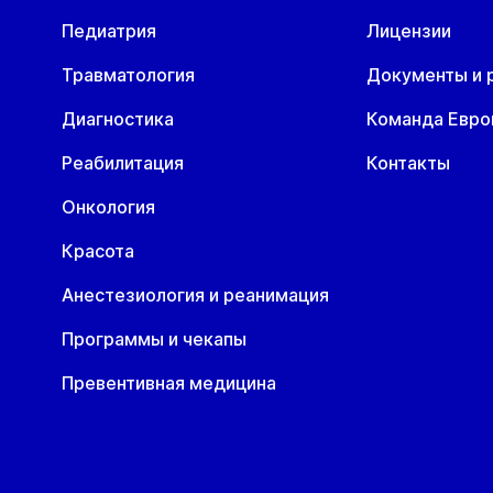
06 авг
10 авг
11 авг
12 авг
13 авг
1
ул. Гоголя, д. 42
Педиатрия
Лицензии
Чт
Пн
Вт
Ср
Чт
П
06 авг
10 авг
11 авг
12 авг
13 авг
1
Травматология
Документы и 
Диагностика
Команда Евр
Реабилитация
Контакты
Онкология
Красота
Анестезиология и реанимация
Программы и чекапы
Превентивная медицина