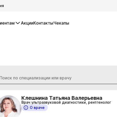
ия
иентам
Акции
Контакты
Чекапы
Клешнина Татьяна Валерьевна
Врач ультразвуковой диагностики, рентгенолог
О враче