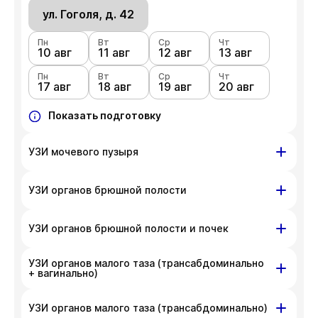
ул. Гоголя, д. 42
Пн
Вт
Ср
Чт
10 авг
11 авг
12 авг
13 авг
Пн
Вт
Ср
Чт
17 авг
18 авг
19 авг
20 авг
Показать подготовку
УЗИ мочевого пузыря
ул. Гоголя, д. 42
УЗИ органов брюшной полости
Пн
Вт
Ср
Чт
10 авг
ул. Гоголя, д. 42
11 авг
12 авг
13 авг
УЗИ органов брюшной полости и почек
Пн
Вт
Ср
Чт
Пн
Вт
Ср
Чт
17 авг
18 авг
19 авг
20 авг
УЗИ органов малого таза (трансабдоминально
10 авг
ул. Гоголя, д. 42
11 авг
12 авг
13 авг
+ вагинально)
Пн
Показать подготовку
Вт
Ср
Чт
Пн
Вт
Ср
Чт
17 авг
18 авг
19 авг
20 авг
10 авг
11 авг
12 авг
13 авг
ул. Гоголя, д. 42
УЗИ органов малого таза (трансабдоминально)