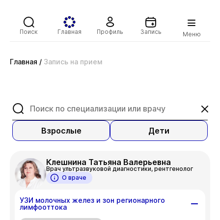
Поиск
Главная
Профиль
Запись
Меню
Главная
/
Запись на прием
Взрослые
Дети
Клешнина Татьяна Валерьевна
Врач ультразвуковой диагностики, рентгенолог
О враче
УЗИ молочных желез и зон регионарного
лимфооттока