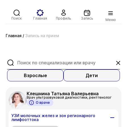
Поиск
Главная
Профиль
Запись
Меню
Главная
/
Запись на прием
Взрослые
Дети
Клешнина Татьяна Валерьевна
Врач ультразвуковой диагностики, рентгенолог
О враче
УЗИ молочных желез и зон регионарного
лимфооттока