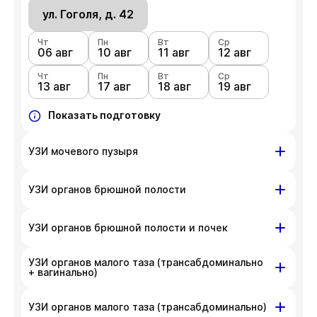
ул. Гоголя, д. 42
Чт
Пн
Вт
Ср
06 авг
10 авг
11 авг
12 авг
Чт
Пн
Вт
Ср
13 авг
17 авг
18 авг
19 авг
Показать подготовку
УЗИ мочевого пузыря
ул. Гоголя, д. 42
УЗИ органов брюшной полости
Чт
Пн
Вт
Ср
06 авг
ул. Гоголя, д. 42
10 авг
11 авг
12 авг
УЗИ органов брюшной полости и почек
Чт
Пн
Вт
Ср
Чт
Пн
Вт
Ср
13 авг
17 авг
18 авг
19 авг
УЗИ органов малого таза (трансабдоминально
06 авг
ул. Гоголя, д. 42
10 авг
11 авг
12 авг
+ вагинально)
Чт
Показать подготовку
Пн
Вт
Ср
Чт
Пн
Вт
Ср
13 авг
17 авг
18 авг
19 авг
06 авг
10 авг
11 авг
12 авг
ул. Гоголя, д. 42
УЗИ органов малого таза (трансабдоминально)