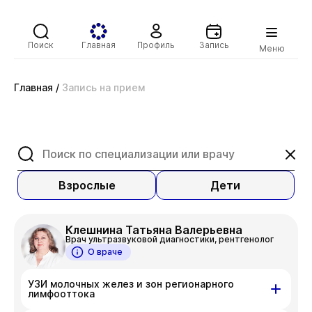
Поиск
Главная
Профиль
Запись
Меню
Главная
/
Запись на прием
Взрослые
Дети
Клешнина Татьяна Валерьевна
Врач ультразвуковой диагностики, рентгенолог
О враче
УЗИ молочных желез и зон регионарного
лимфооттока