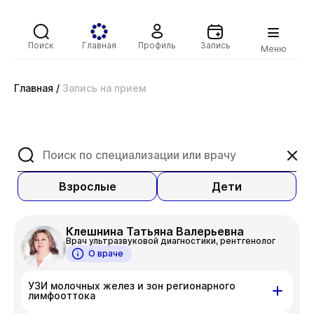
Поиск
Главная
Профиль
Запись
Меню
Главная
/
Запись на прием
Взрослые
Дети
Клешнина Татьяна Валерьевна
Врач ультразвуковой диагностики, рентгенолог
О враче
УЗИ молочных желез и зон регионарного
лимфооттока