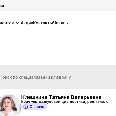
ия
иентам
Акции
Контакты
Чекапы
Клешнина Татьяна Валерьевна
Врач ультразвуковой диагностики, рентгенолог
О враче