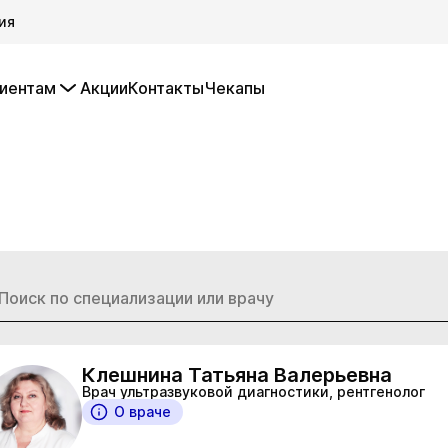
ия
иентам
Акции
Контакты
Чекапы
Клешнина Татьяна Валерьевна
Врач ультразвуковой диагностики, рентгенолог
О враче