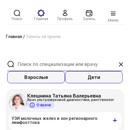
Поиск
Главная
Профиль
Запись
Меню
Главная
/
Запись на прием
Взрослые
Дети
Клешнина Татьяна Валерьевна
Врач ультразвуковой диагностики, рентгенолог
О враче
УЗИ молочных желез и зон регионарного
лимфооттока