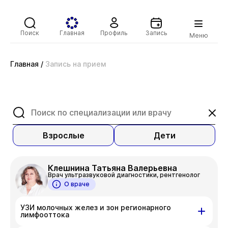
Поиск
Главная
Профиль
Запись
Меню
Главная
/
Запись на прием
Взрослые
Дети
Клешнина Татьяна Валерьевна
Врач ультразвуковой диагностики, рентгенолог
О враче
УЗИ молочных желез и зон регионарного
лимфооттока