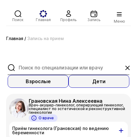
Поиск
Главная
Профиль
Запись
Меню
Главная
/
Запись на прием
Взрослые
Дети
Грановская Нина Алексеевна
Врач-акушер-гинеколог, оперирующий гинеколог,
специалист по эстетической и реконструктивной
гинекологии
О враче
Приём гинеколога (Грановская) по ведению
беременности