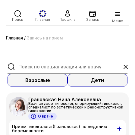
Поиск
Главная
Профиль
Запись
Меню
Главная
/
Запись на прием
Взрослые
Дети
Грановская Нина Алексеевна
Врач-акушер-гинеколог, оперирующий гинеколог,
специалист по эстетической и реконструктивной
гинекологии
О враче
Приём гинеколога (Грановская) по ведению
беременности