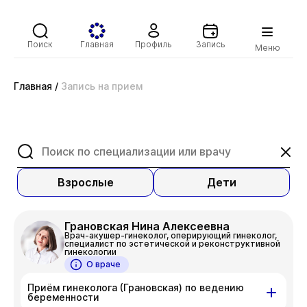
Поиск
Главная
Профиль
Запись
Меню
Главная
/
Запись на прием
Взрослые
Дети
Грановская Нина Алексеевна
Врач-акушер-гинеколог, оперирующий гинеколог,
специалист по эстетической и реконструктивной
гинекологии
О враче
Приём гинеколога (Грановская) по ведению
беременности