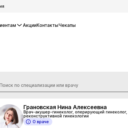
ия
иентам
Акции
Контакты
Чекапы
Грановская Нина Алексеевна
Врач-акушер-гинеколог, оперирующий гинеколог,
реконструктивной гинекологии
О враче