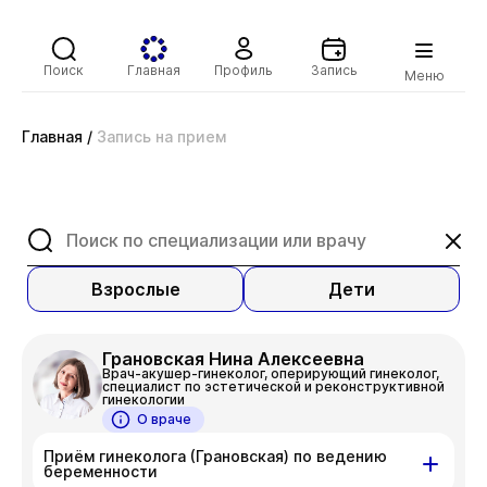
Поиск
Главная
Профиль
Запись
Меню
Главная
/
Запись на прием
Взрослые
Дети
Грановская Нина Алексеевна
Врач-акушер-гинеколог, оперирующий гинеколог,
специалист по эстетической и реконструктивной
гинекологии
О враче
Приём гинеколога (Грановская) по ведению
беременности