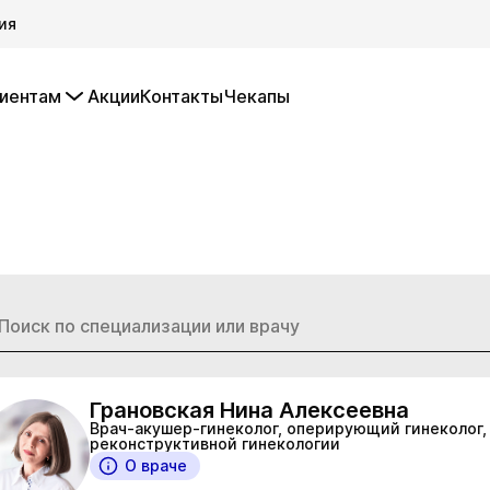
ия
иентам
Акции
Контакты
Чекапы
Грановская Нина Алексеевна
Врач-акушер-гинеколог, оперирующий гинеколог,
реконструктивной гинекологии
О враче