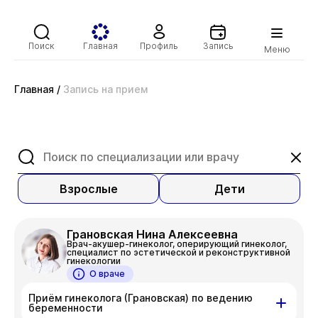
Поиск
Главная
Профиль
Запись
Меню
Главная
/
Запись на прием
Взрослые
Дети
Грановская Нина Алексеевна
Врач-акушер-гинеколог, оперирующий гинеколог,
специалист по эстетической и реконструктивной
гинекологии
О враче
Приём гинеколога (Грановская) по ведению
беременности