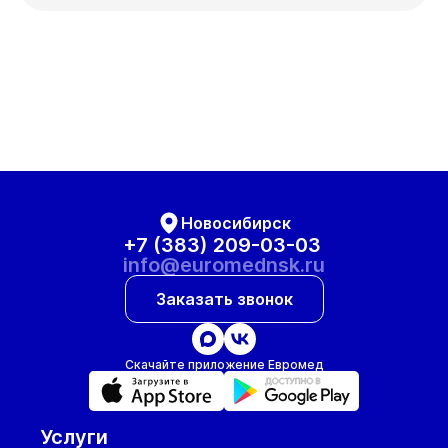
ул. Гоголя, д. 42
Вт
Ср
Чт
Пт
11 авг
12 авг
13 авг
14 авг
Сб
Вт
Ср
Чт
15 авг
18 авг
19 авг
20 авг
Новосибирск
+7 (383) 209-03-03
info@euromednsk.ru
Заказать звонок
Скачайте приложение Евромед
Услуги