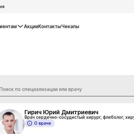
ия
иентам
Акции
Контакты
Чекапы
Гирич Юрий Дмитриевич
Врач сердечно-сосудистый хирург, флеболог, хир
О враче