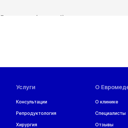
Прием хирурга (повторный)
ул. Гоголя, д. 42
Вт
Ср
Чт
Пт
Сб
В
11 авг
12 авг
13 авг
14 авг
15 авг
1
Услуги
О Евромед
Консультации
О клинике
Репродуктология
Специалисты
Хирургия
Отзывы