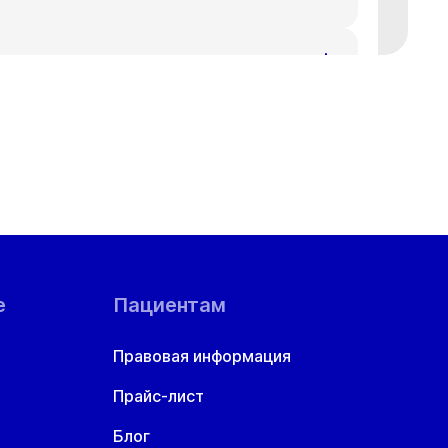
т
Ср
8 авг
19 авг
е
Пациентам
Правовая информация
Прайс-лист
Блог