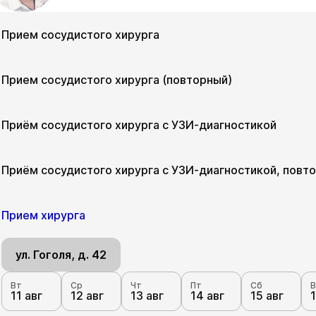
Прием сосудистого хирурга
ул. Гоголя, д. 42
Прием сосудистого хирурга (повторный)
Вт
Ср
Чт
Пт
Сб
В
11 авг
12 авг
13 авг
14 авг
15 авг
1
ул. Гоголя, д. 42
Приём сосудистого хирурга с УЗИ-диагностикой
Вт
Ср
Чт
Пт
Сб
В
11 авг
12 авг
13 авг
14 авг
15 авг
1
ул. Гоголя, д. 42
Приём сосудистого хирурга с УЗИ-диагностикой, повт
Вт
Ср
Чт
Пт
Сб
В
11 авг
12 авг
13 авг
14 авг
15 авг
1
ул. Гоголя, д. 42
Прием хирурга
Вт
Ср
Чт
Пт
Сб
В
11 авг
12 авг
13 авг
14 авг
15 авг
1
ул. Гоголя, д. 42
Вт
Ср
Чт
Пт
Сб
В
11 авг
12 авг
13 авг
14 авг
15 авг
1