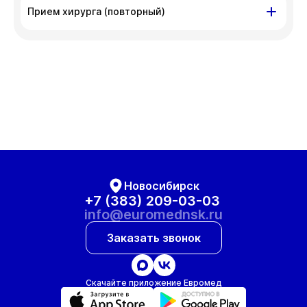
Прием хирурга (повторный)
ул. Гоголя, д. 42
Вт
Ср
Чт
Пт
11 авг
12 авг
13 авг
14 авг
Сб
Вт
Ср
Чт
15 авг
18 авг
19 авг
20 авг
Пт
Сб
21 авг
22 авг
Новосибирск
+7 (383) 209-03-03
info@euromednsk.ru
Заказать звонок
Скачайте приложение Евромед