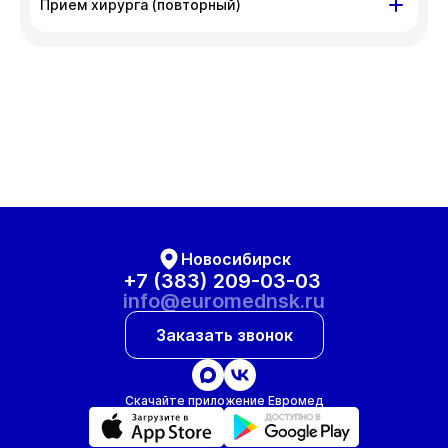
Прием хирурга (повторный)
ул. Гоголя, д. 42
Вт
Ср
Чт
Пт
11 авг
12 авг
13 авг
14 авг
Сб
Вт
Ср
15 авг
18 авг
19 авг
Новосибирск
+7 (383) 209-03-03
info@euromednsk.ru
Заказать звонок
Скачайте приложение Евромед