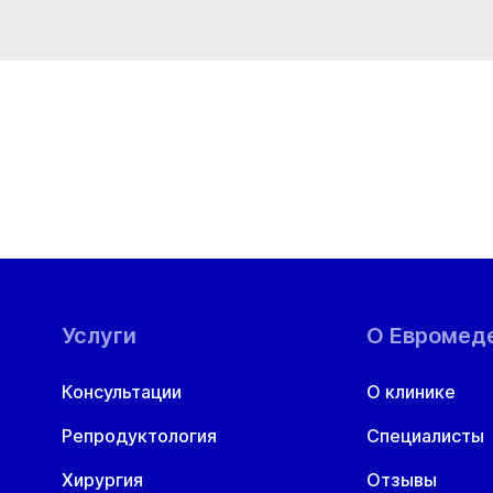
Вт
Ср
Чт
Пт
Сб
В
11 авг
12 авг
13 авг
14 авг
15 авг
1
Услуги
О Евромед
Консультации
О клинике
Репродуктология
Специалисты
Хирургия
Отзывы