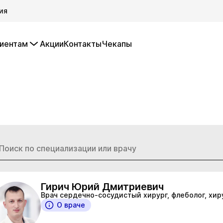
ия
иентам
Акции
Контакты
Чекапы
Гирич Юрий Дмитриевич
Врач сердечно-сосудистый хирург, флеболог, хир
О враче