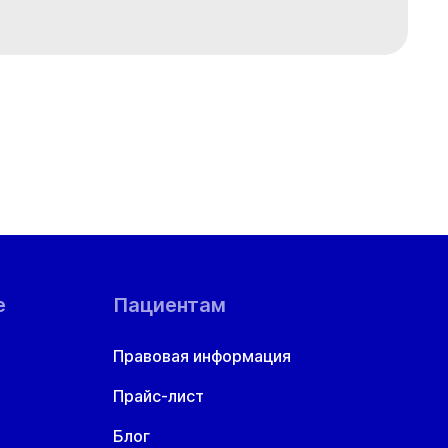
т
Ср
Чт
Пт
8 авг
19 авг
20 авг
21 авг
е
Пациентам
Правовая информация
Прайс-лист
Блог