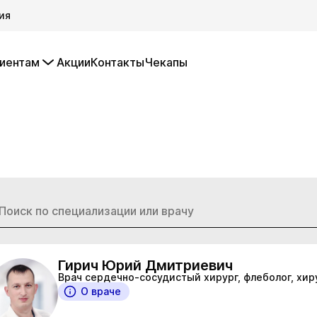
ия
иентам
Акции
Контакты
Чекапы
Гирич Юрий Дмитриевич
Врач сердечно-сосудистый хирург, флеболог, хир
О враче