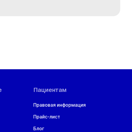
т
Ср
Чт
Пт
8 авг
19 авг
20 авг
21 авг
е
Пациентам
Правовая информация
Прайс-лист
Блог