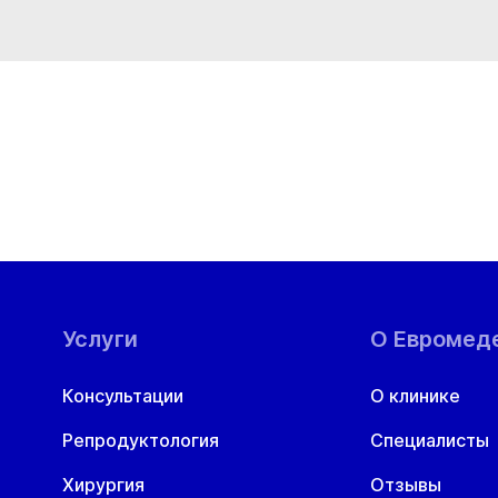
Вт
Ср
Чт
Пт
Сб
В
11 авг
12 авг
13 авг
14 авг
15 авг
1
Услуги
О Евромед
Консультации
О клинике
Репродуктология
Специалисты
Хирургия
Отзывы