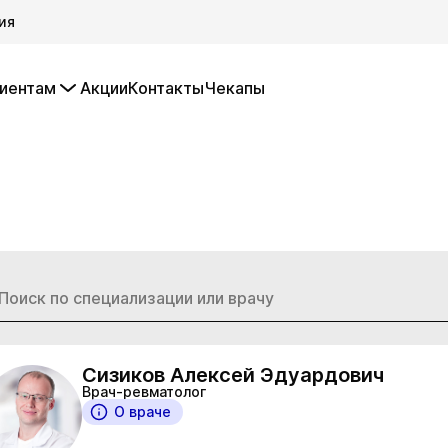
ия
иентам
Акции
Контакты
Чекапы
Сизиков Алексей Эдуардович
Врач-ревматолог
О враче