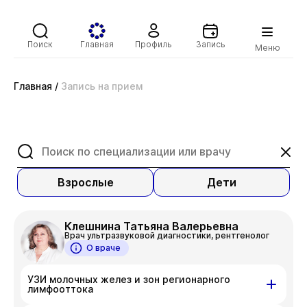
Поиск
Главная
Профиль
Запись
Меню
Главная
/
Запись на прием
Взрослые
Дети
Клешнина Татьяна Валерьевна
Врач ультразвуковой диагностики, рентгенолог
О враче
УЗИ молочных желез и зон регионарного
лимфооттока