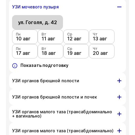
ул. Гоголя, д. 42
УЗИ мочевого пузыря
Пн
Вт
Ср
Чт
10 авг
ул. Гоголя, д. 42
11 авг
12 авг
13 авг
Пн
Вт
Ср
Чт
Пн
Вт
Ср
Чт
17 авг
18 авг
19 авг
20 авг
10 авг
11 авг
12 авг
13 авг
Пн
Показать подготовку
Вт
Ср
Чт
17 авг
18 авг
19 авг
20 авг
Показать подготовку
УЗИ органов брюшной полости
ул. Гоголя, д. 42
УЗИ органов брюшной полости и почек
Пн
Вт
Ср
Чт
УЗИ органов малого таза (трансабдоминально
10 авг
ул. Гоголя, д. 42
11 авг
12 авг
13 авг
+ вагинально)
Пн
Вт
Ср
Чт
Пн
Вт
Ср
Чт
17 авг
18 авг
19 авг
20 авг
10 авг
11 авг
12 авг
13 авг
ул. Гоголя, д. 42
УЗИ органов малого таза (трансабдоминально)