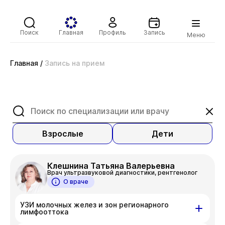
Поиск
Главная
Профиль
Запись
Меню
Главная
/
Запись на прием
Взрослые
Дети
Клешнина Татьяна Валерьевна
Врач ультразвуковой диагностики, рентгенолог
О враче
УЗИ молочных желез и зон регионарного
лимфооттока