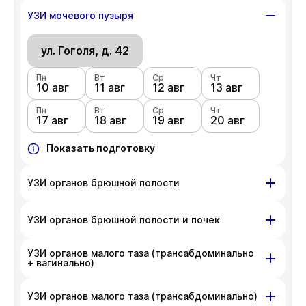
ул. Гоголя, д. 42
УЗИ мочевого пузыря
Пн
Вт
Ср
Чт
10 авг
ул. Гоголя, д. 42
11 авг
12 авг
13 авг
Пн
Вт
Ср
Чт
Пн
Вт
Ср
Чт
17 авг
18 авг
19 авг
20 авг
10 авг
11 авг
12 авг
13 авг
Пн
Показать подготовку
Вт
Ср
Чт
17 авг
18 авг
19 авг
20 авг
Показать подготовку
УЗИ органов брюшной полости
ул. Гоголя, д. 42
УЗИ органов брюшной полости и почек
Пн
Вт
Ср
Чт
УЗИ органов малого таза (трансабдоминально
10 авг
ул. Гоголя, д. 42
11 авг
12 авг
13 авг
+ вагинально)
Пн
Вт
Ср
Чт
Пн
Вт
Ср
Чт
17 авг
18 авг
19 авг
20 авг
10 авг
11 авг
12 авг
13 авг
ул. Гоголя, д. 42
УЗИ органов малого таза (трансабдоминально)