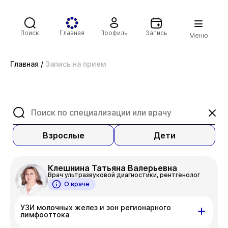
Поиск
Главная
Профиль
Запись
Меню
Главная
/
Запись на прием
Взрослые
Дети
Клешнина Татьяна Валерьевна
Врач ультразвуковой диагностики, рентгенолог
О враче
УЗИ молочных желез и зон регионарного
лимфооттока