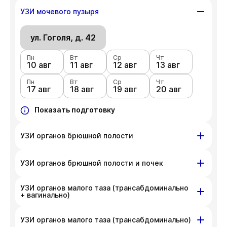
ул. Гоголя, д. 42
УЗИ мочевого пузыря
Пн
Вт
Ср
Чт
10 авг
ул. Гоголя, д. 42
11 авг
12 авг
13 авг
Пн
Вт
Ср
Чт
Пн
Вт
Ср
Чт
17 авг
18 авг
19 авг
20 авг
10 авг
11 авг
12 авг
13 авг
Пн
Показать подготовку
Вт
Ср
Чт
17 авг
18 авг
19 авг
20 авг
Показать подготовку
УЗИ органов брюшной полости
ул. Гоголя, д. 42
УЗИ органов брюшной полости и почек
Пн
Вт
Ср
Чт
УЗИ органов малого таза (трансабдоминально
10 авг
ул. Гоголя, д. 42
11 авг
12 авг
13 авг
+ вагинально)
Пн
Вт
Ср
Чт
Пн
Вт
Ср
Чт
17 авг
18 авг
19 авг
20 авг
10 авг
11 авг
12 авг
13 авг
ул. Гоголя, д. 42
УЗИ органов малого таза (трансабдоминально)