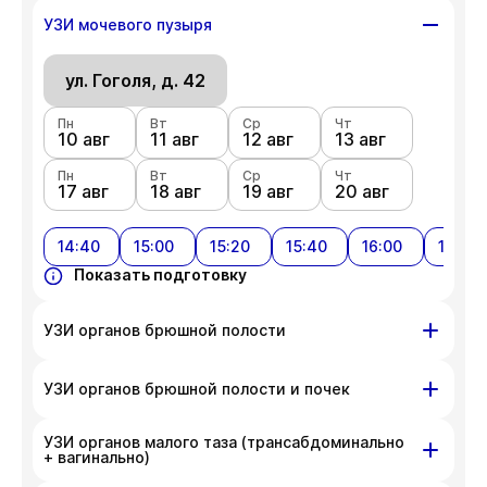
ул. Гоголя, д. 42
УЗИ мочевого пузыря
Пн
Вт
Ср
Чт
10 авг
ул. Гоголя, д. 42
11 авг
12 авг
13 авг
Пн
Вт
Ср
Чт
Пн
Вт
Ср
Чт
17 авг
18 авг
19 авг
20 авг
10 авг
11 авг
12 авг
13 авг
Пн
Показать подготовку
Вт
Ср
Чт
17 авг
18 авг
19 авг
20 авг
14:40
15:00
15:20
15:40
16:00
16:20
Показать подготовку
УЗИ органов брюшной полости
ул. Гоголя, д. 42
УЗИ органов брюшной полости и почек
Пн
Вт
Ср
Чт
УЗИ органов малого таза (трансабдоминально
10 авг
ул. Гоголя, д. 42
11 авг
12 авг
13 авг
+ вагинально)
Пн
Вт
Ср
Чт