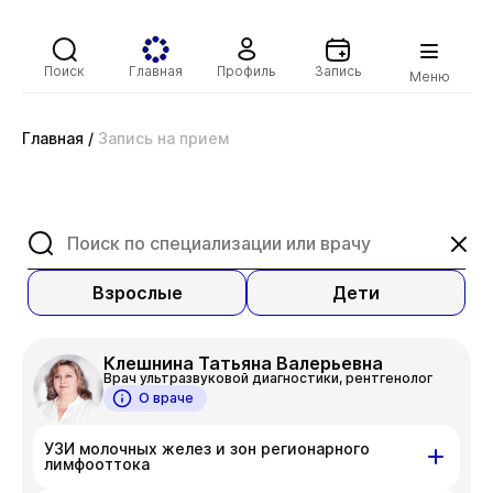
Поиск
Главная
Профиль
Запись
Меню
Главная
/
Запись на прием
Взрослые
Дети
Клешнина Татьяна Валерьевна
Врач ультразвуковой диагностики, рентгенолог
О враче
УЗИ молочных желез и зон регионарного
лимфооттока