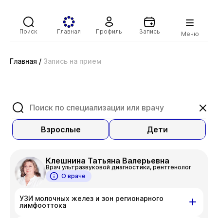
Поиск
Главная
Профиль
Запись
Меню
Главная
/
Запись на прием
Взрослые
Дети
Клешнина Татьяна Валерьевна
Врач ультразвуковой диагностики, рентгенолог
О враче
УЗИ молочных желез и зон регионарного
лимфооттока