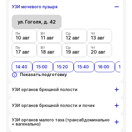
ул. Гоголя, д. 42
УЗИ мочевого пузыря
Пн
Вт
Ср
Чт
10 авг
ул. Гоголя, д. 42
11 авг
12 авг
13 авг
Пн
Вт
Ср
Чт
Пн
Вт
Ср
Чт
17 авг
18 авг
19 авг
20 авг
10 авг
11 авг
12 авг
13 авг
Пн
Показать подготовку
Вт
Ср
Чт
17 авг
18 авг
19 авг
20 авг
14:40
15:00
15:20
15:40
16:00
16:20
Показать подготовку
УЗИ органов брюшной полости
ул. Гоголя, д. 42
УЗИ органов брюшной полости и почек
Пн
Вт
Ср
Чт
УЗИ органов малого таза (трансабдоминально
10 авг
ул. Гоголя, д. 42
11 авг
12 авг
13 авг
+ вагинально)
Пн
Вт
Ср
Чт