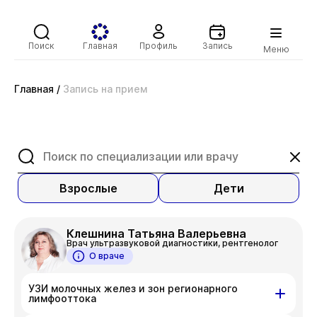
Поиск
Главная
Профиль
Запись
Меню
Главная
/
Запись на прием
Взрослые
Дети
Клешнина Татьяна Валерьевна
Врач ультразвуковой диагностики, рентгенолог
О враче
УЗИ молочных желез и зон регионарного
лимфооттока