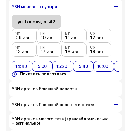
ул. Гоголя, д. 42
УЗИ мочевого пузыря
Чт
Пн
Вт
Ср
06 авг
ул. Гоголя, д. 42
10 авг
11 авг
12 авг
Чт
Пн
Вт
Ср
Чт
Пн
Вт
Ср
13 авг
17 авг
18 авг
19 авг
06 авг
10 авг
11 авг
12 авг
Чт
Показать подготовку
Пн
Вт
Ср
13 авг
17 авг
18 авг
19 авг
14:40
15:00
15:20
15:40
16:00
16:20
Показать подготовку
УЗИ органов брюшной полости
ул. Гоголя, д. 42
УЗИ органов брюшной полости и почек
Чт
Пн
Вт
Ср
УЗИ органов малого таза (трансабдоминально
06 авг
ул. Гоголя, д. 42
10 авг
11 авг
12 авг
+ вагинально)
Чт
Пн
Вт
Ср