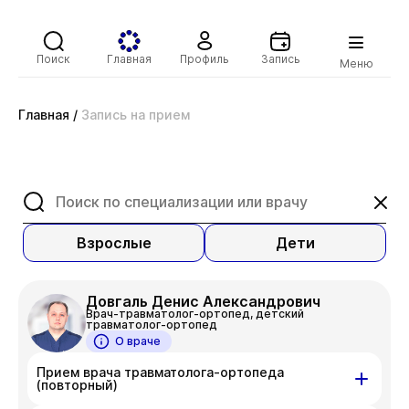
Поиск
Главная
Профиль
Запись
Меню
Главная
/
Запись на прием
Взрослые
Дети
Довгаль Денис Александрович
Врач-травматолог-ортопед, детский
травматолог-ортопед
О враче
Прием врача травматолога-ортопеда
(повторный)