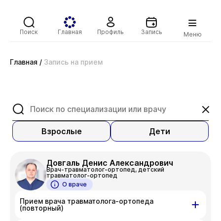
Поиск
Главная
Профиль
Запись
Меню
Главная
/
Запись на прием
Взрослые
Дети
Довгаль Денис Александрович
Врач-травматолог-ортопед, детский
травматолог-ортопед
О враче
Прием врача травматолога-ортопеда
(повторный)