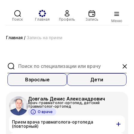
Поиск
Главная
Профиль
Запись
Меню
Главная
/
Запись на прием
Взрослые
Дети
Довгаль Денис Александрович
Врач-травматолог-ортопед, детский
травматолог-ортопед
О враче
Прием врача травматолога-ортопеда
(повторный)