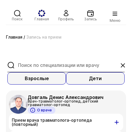
Поиск
Главная
Профиль
Запись
Меню
Главная
/
Запись на прием
Взрослые
Дети
Довгаль Денис Александрович
Врач-травматолог-ортопед, детский
травматолог-ортопед
О враче
Прием врача травматолога-ортопеда
(повторный)