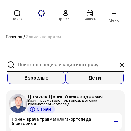
Поиск
Главная
Профиль
Запись
Меню
Главная
/
Запись на прием
Взрослые
Дети
Довгаль Денис Александрович
Врач-травматолог-ортопед, детский
травматолог-ортопед
О враче
Прием врача травматолога-ортопеда
(повторный)